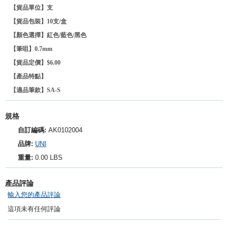
【貨品單位】支
【貨品包裝】10
支/盒
【顏色選擇】紅色/藍色/黑色
【筆咀】0.7mm
【貨品定價】$6.00
【產品特點】
【適品筆款】SA-S
規格
自訂編碼:
AK0102004
品牌:
UNI
重量:
0.00 LBS
產品評論
輸入您的產品評論
這項未有任何評論