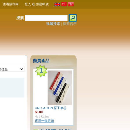
查看購物車
登入
或
創建帳號
搜索
進階搜索
|
搜索提示
熱賣產品
1
UNI SA-7CN 原子筆芯
$6.00
選擇一個選項