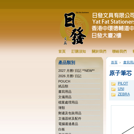
首頁
訂購須知
關於我們
聯絡我們
產品類別
首頁
書寫用
2027 月曆/ 日記 **NEW**
原子筆芯
2026 月曆/ 日記
POUCH
PILOT
紙品類
UNI
書寫用品
ZEBRA
文儀用品
檔案處理用品
簿類
郵遞及包裝用品
文儀器材及配件
電腦週邊產品
白板