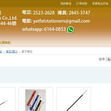
我的帳號
訂單狀態
喜愛產品列表
私隱條款
品
筆芯/墨汁
原子筆芯
排序: