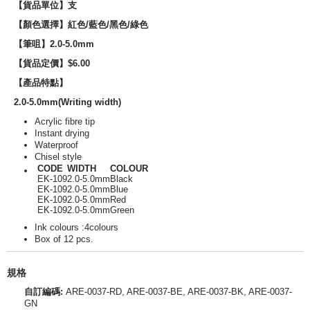
【貨品單位】支
【顏色選擇】紅色/藍色/黑色/綠色
【筆咀】2.0-5.0
mm
【貨品定價】$6.00
【產品特點】
2.0-5.0mm(Writing width)
Acrylic fibre tip
Instant drying
Waterproof
Chisel style
CODE
WIDTH
COLOUR
EK-109
2.0-5.0mm
Black
EK-109
2.0-5.0mm
Blue
EK-109
2.0-5.0mm
Red
EK-109
2.0-5.0mm
Green
Ink colours :4colours
Box of 12 pcs.
規格
自訂編碼:
ARE-0037-RD, ARE-0037-BE, ARE-0037-BK, ARE-0037-
GN