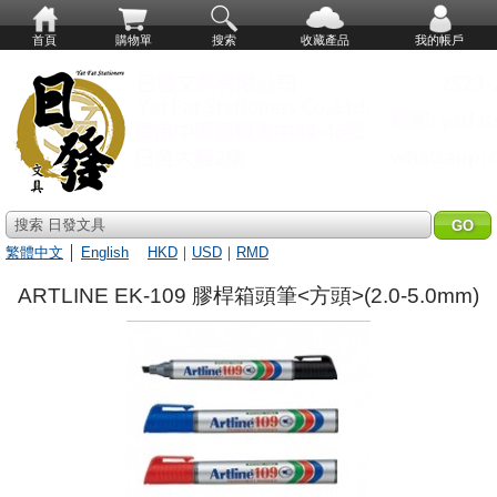
首頁
購物單
搜索
收藏產品
我的帳戶
搜索 日發文具
繁體中文
│
English
HKD
｜
USD
｜
RMD
ARTLINE EK-109 膠桿箱頭筆<方頭>(2.0-5.0mm)