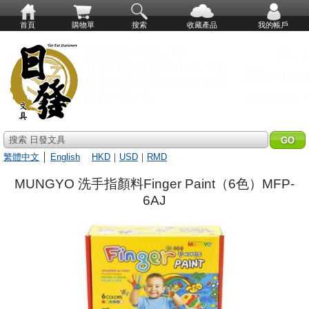
首頁
購物單
搜索
收藏產品
我的帳戶
搜索 日發文具
繁體中文
│
English
HKD
｜
USD
｜
RMD
MUNGYO 洗手指顏料Finger Paint（6色）MFP-
6AJ