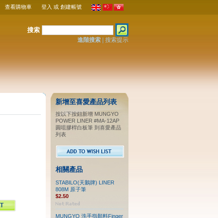
查看購物車
登入
或
創建帳號
搜索
進階搜索
|
搜索提示
新增至喜愛產品列表
按以下按鈕新增 MUNGYO
POWER LINER #MA-12AP
圓咀膠桿白板筆 到喜愛產品
列表
相關產品
STABILO(天鵝牌) LINER
808M 原子筆
$2.50
MUNGYO 洗手指顏料Finger