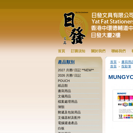
首頁
訂購須知
關於我們
聯絡我們
產品類別
首頁
書寫用
首頁
投影筆
2027 月曆/ 日記 **NEW**
2026 月曆/ 日記
MUNGYO
POUCH
紙品類
書寫用品
文儀用品
檔案處理用品
簿類
郵遞及包裝用品
文儀器材及配件
電腦週邊產品
白板