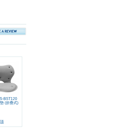
S-BST120
 (折疊式)
項