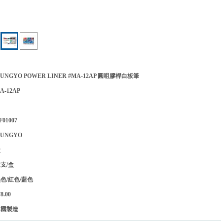
GYO POWER LINER #MA-12AP 圓咀膠桿白板筆
-12AP
1007
UNGYO
盒
支/盒
色/紅色/藍色
.00
韓國製造