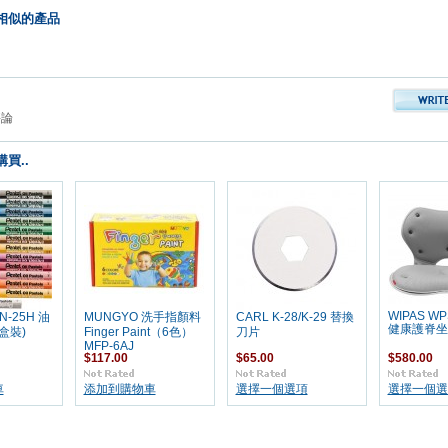
相似的產品
評論
買..
WIPAS WP
N-25H 油
MUNGYO 洗手指顏料
CARL K-28/K-29 替換
健康護脊坐墊
盒裝)
Finger Paint（6色）
刀片
MFP-6AJ
$117.00
$65.00
$580.00
車
添加到購物車
選擇一個選項
選擇一個選