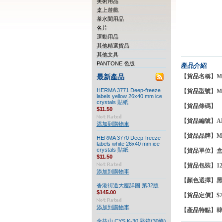
美術用品
桌上遊戲
茶水間用品
名片
運動用品
其他精選貨品
其他文具
PANTONE 色版
產品介紹
【貨品名稱】MUN
最新產品
HERMA 3771 Deep-freeze
【貨品型號】MA
labels yellow 26x40 mm ice
crystals 貼紙
【貨品條碼】
$11.50
【貨品編號】AF0
添加到購物車
【貨品品牌】
M
HERMA 3770 Deep-freeze
labels white 26x40 mm ice
crystals 貼紙
【貨品單位】
$11.50
【貨品包裝】12
添加到購物車
【顏色選擇】黑
香港街道大廈詳圖 第32版
$145.00
【貨品定價】$78
添加到購物車
【產品特點】
金益山 CYS K-30 匙箱(30條)