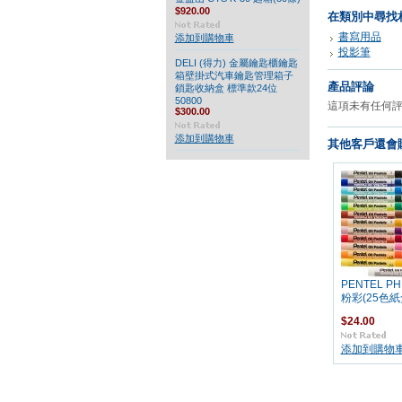
$920.00
在類別中尋找
書寫用品
添加到購物車
投影筆
DELI (得力) 金屬鑰匙櫃鑰匙
箱壁掛式汽車鑰匙管理箱子
產品評論
鎖匙收納盒 標準款24位
50800
這項未有任何
$300.00
添加到購物車
其他客戶還會購
PENTEL PH
粉彩(25色紙
$24.00
添加到購物