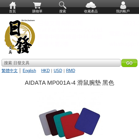
首頁
購物單
搜索
收藏產品
我的帳戶
搜索 日發文具
繁體中文
│
English
HKD
｜
USD
｜
RMD
AIDATA MP001A-4 滑鼠腕墊 黑色