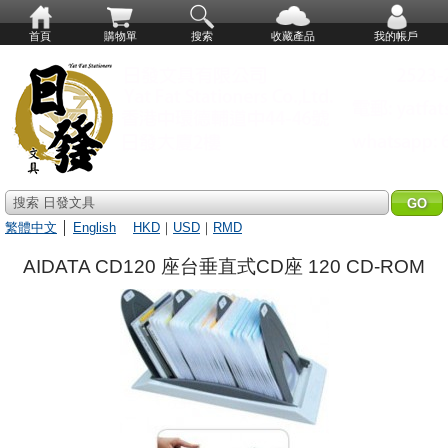
首頁
購物單
搜索
收藏產品
我的帳戶
搜索 日發文具
繁體中文
│
English
HKD
｜
USD
｜
RMD
AIDATA CD120 座台垂直式CD座 120 CD-ROM