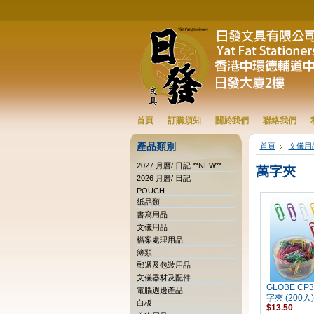
首頁
訂購須知
關於我們
聯絡我們
產品類別
首頁
文儀用
2027 月曆/ 日記 **NEW**
萬字夾
2026 月曆/ 日記
POUCH
紙品類
書寫用品
文儀用品
檔案處理用品
簿類
郵遞及包裝用品
文儀器材及配件
GLOBE CP
電腦週邊產品
字夾 (200入)
白板
$13.50