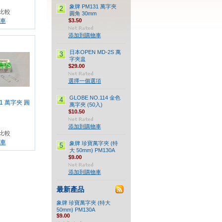
象牌 PM131 萬字夾
2
比較
圓角 30mm
$3.50
車
添加到購物車
日本OPEN MD-2S 萬
3
字夾盅
$29.00
選擇一個選項
GLOBE NO.114 金色
4
1 萬字夾 圓
萬字夾 (50入)
$10.50
添加到購物車
比較
車
象牌 珍寶萬字夾 (特
5
大 50mm) PM130A
$9.00
添加到購物車
最新產品
象牌 珍寶萬字夾 (特大
50mm) PM130A
$9.00