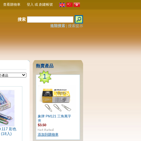
查看購物車
登入
或
創建帳號
搜索
進階搜索
|
搜索提示
熱賣產品
1
象牌 PM121 三角萬字
夾
$3.50
.117 彩色
(18入)
添加到購物車