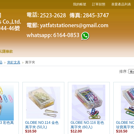
我的帳號
訂單狀態
喜愛產品列表
私隱條款
品
夾釘文具
萬字夾
排序:
33 彩色萬
GLOBE NO.114 金色
GLOBE NO.116 彩色
GLOBE NO
萬字夾 (50入)
萬字夾 (60入)
珍寶萬字夾 
$10.50
$12.00
$10.50