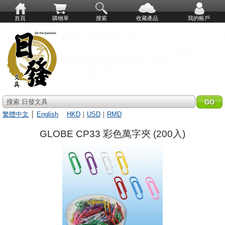
首頁
購物單
搜索
收藏產品
我的帳戶
搜索 日發文具
繁體中文
│
English
HKD
｜
USD
｜
RMD
GLOBE CP33 彩色萬字夾 (200入)