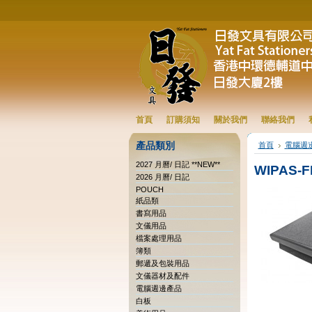
首頁
訂購須知
關於我們
聯絡我們
產品類別
首頁
電腦週
2027 月曆/ 日記 **NEW**
WIPAS-
2026 月曆/ 日記
POUCH
紙品類
書寫用品
文儀用品
檔案處理用品
簿類
郵遞及包裝用品
文儀器材及配件
電腦週邊產品
白板