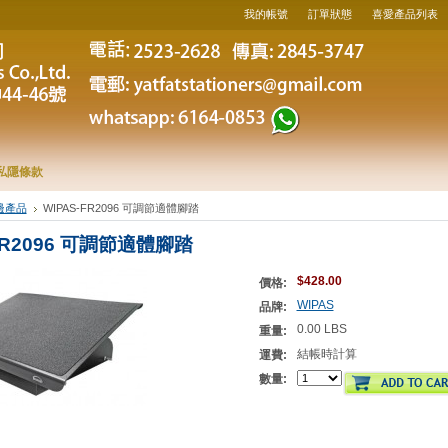
我的帳號
訂單狀態
喜愛產品列表
私隱條款
邊產品
WIPAS-FR2096 可調節適體腳踏
FR2096 可調節適體腳踏
$428.00
價格:
WIPAS
品牌:
0.00 LBS
重量:
結帳時計算
運費:
數量: