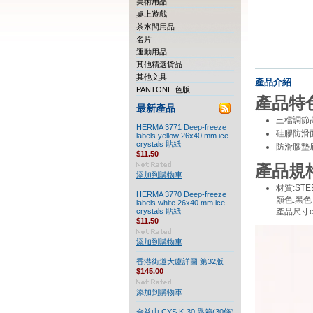
美術用品
桌上遊戲
茶水間用品
名片
運動用品
其他精選貨品
其他文具
產品介紹
PANTONE 色版
產品特色
最新產品
三檔調節
HERMA 3771 Deep-freeze
硅膠防滑
labels yellow 26x40 mm ice
crystals 貼紙
防滑膠墊
$11.50
產品規格
添加到購物車
材質:STE
HERMA 3770 Deep-freeze
顏色:黑色
labels white 26x40 mm ice
crystals 貼紙
產品尺寸cm:
$11.50
添加到購物車
香港街道大廈詳圖 第32版
$145.00
添加到購物車
金益山 CYS K-30 匙箱(30條)