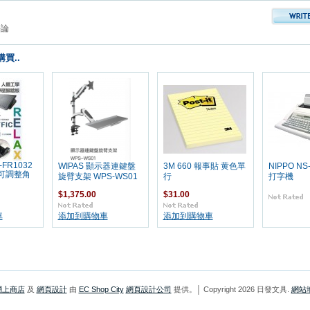
評論
買..
-FR1032
WIPAS 顯示器連鍵盤
3M 660 報事貼 黄色單
NIPPO NS
可調整角
旋臂支架 WPS-WS01
行
打字機
$1,375.00
$31.00
車
添加到購物車
添加到購物車
網上商店
及
網頁設計
由
EC Shop City
網頁設計公司
提供。│ Copyright 2026 日發文具.
網站