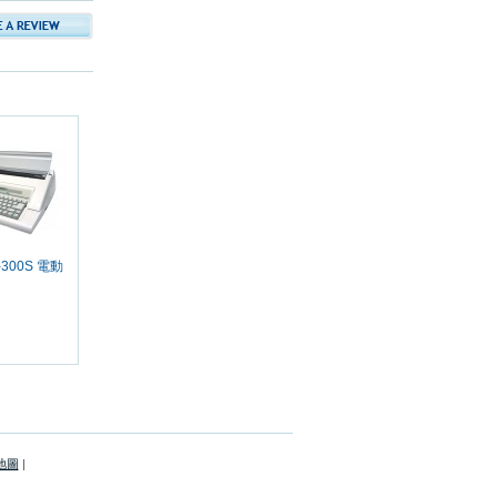
-300S 電動
地圖
|