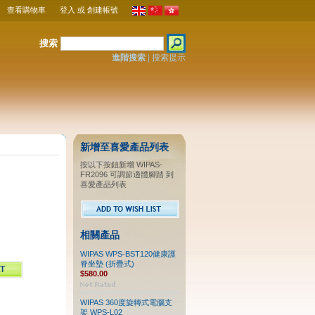
查看購物車
登入
或
創建帳號
搜索
進階搜索
|
搜索提示
新增至喜愛產品列表
按以下按鈕新增 WIPAS-
FR2096 可調節適體腳踏 到
喜愛產品列表
相關產品
WIPAS WPS-BST120健康護
脊坐墊 (折疊式)
$580.00
WIPAS 360度旋轉式電腦支
架 WPS-L02