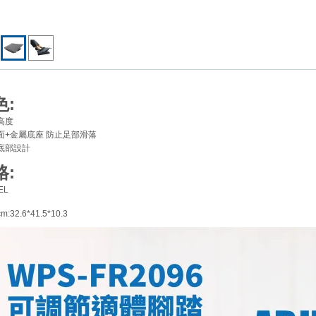
:
高度
面+金屬底座 防止足部滑落
底部設計
:
EL
32.6*41.5*10.3