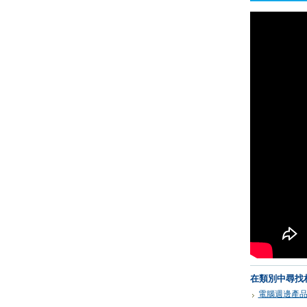
在類別中尋找
電腦週邊產