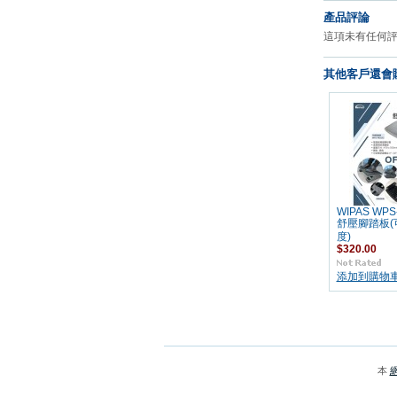
產品評論
這項未有任何
其他客戶還會購
WIPAS WPS
舒壓腳踏板(
度)
$320.00
添加到購物
本