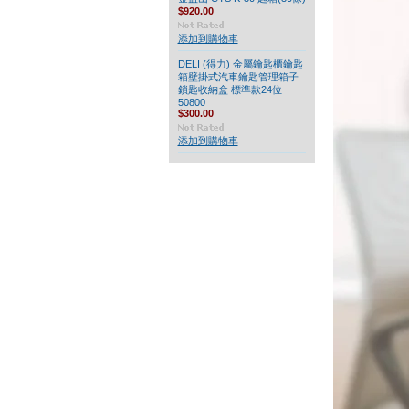
$920.00
添加到購物車
DELI (得力) 金屬鑰匙櫃鑰匙
箱壁掛式汽車鑰匙管理箱子
鎖匙收納盒 標準款24位
50800
$300.00
添加到購物車