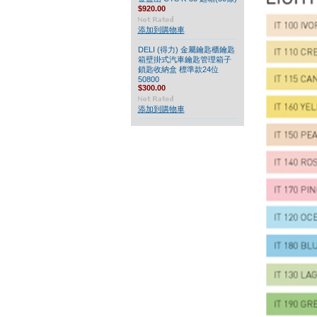
$920.00
添加到購物車
DELI (得力) 金屬鑰匙櫃鑰匙
箱壁掛式汽車鑰匙管理箱子
鎖匙收納盒 標準款24位
50800
$300.00
添加到購物車