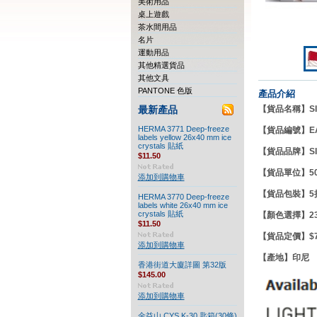
美術用品
桌上遊戲
茶水間用品
名片
運動用品
其他精選貨品
其他文具
PANTONE 色版
產品介紹
【貨品名稱】SIN
最新產品
HERMA 3771 Deep-freeze
【貨品編號】EA
labels yellow 26x40 mm ice
crystals 貼紙
【貨品品牌】
S
$11.50
【貨品單位】50
添加到購物車
【貨品包裝】5
HERMA 3770 Deep-freeze
labels white 26x40 mm ice
crystals 貼紙
【顏色選擇】2
$11.50
【貨品定價】$7
添加到購物車
【產地】
印尼
香港街道大廈詳圖 第32版
$145.00
添加到購物車
金益山 CYS K-30 匙箱(30條)