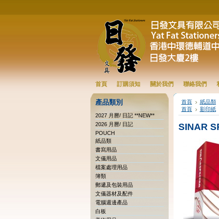
首頁
訂購須知
關於我們
聯絡我們
產品類別
首頁
紙品類
首頁
影印紙
2027 月曆/ 日記 **NEW**
2026 月曆/ 日記
SINAR 
POUCH
紙品類
書寫用品
文儀用品
檔案處理用品
簿類
郵遞及包裝用品
文儀器材及配件
電腦週邊產品
白板