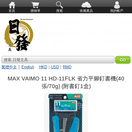
首頁
購物單
搜索
收藏產品
我的帳戶
搜索 日發文具
繁體中文
│
English
HKD
｜
USD
｜
RMD
MAX VAIMO 11 HD-11FLK 省力平腳釘書機(40
張/70g) (附書釘1盒)