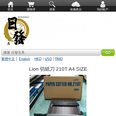
首頁
購物單
搜索
收藏產品
我的帳戶
搜索 日發文具
繁體中文
│
English
HKD
｜
USD
｜
RMD
Lion 切紙刀 210T A4 SIZE