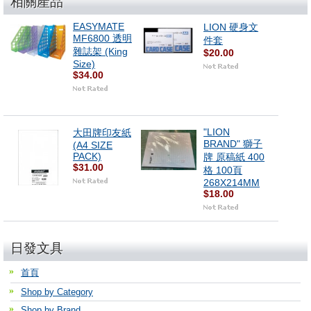
相關產品
EASYMATE
LION 硬身文
MF6800 透明
件套
雜誌架 (King
$20.00
Size)
$34.00
"LION
大田牌印友紙
BRAND" 獅子
(A4 SIZE
PACK)
牌 原稿紙 400
$31.00
格 100頁
268X214MM
$18.00
日發文具
首頁
Shop by Category
Shop by Brand