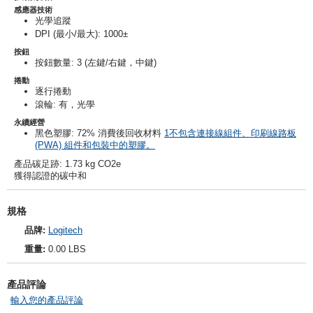
感應器技術
光學追蹤
DPI (最小/最大)
: 1000±
按鈕
按鈕數量
: 3 (左鍵/右鍵，中鍵)
捲動
逐行捲動
滾輪
: 有，光學
永續經營
黑色塑膠
: 72% 消費後回收材料
1
不包含連接線組件、印刷線路板
(PWA) 組件和包裝中的塑膠。
產品碳足跡
: 1.73 kg CO2e
獲得認證的碳中和
規格
品牌:
Logitech
重量:
0.00 LBS
產品評論
輸入您的產品評論