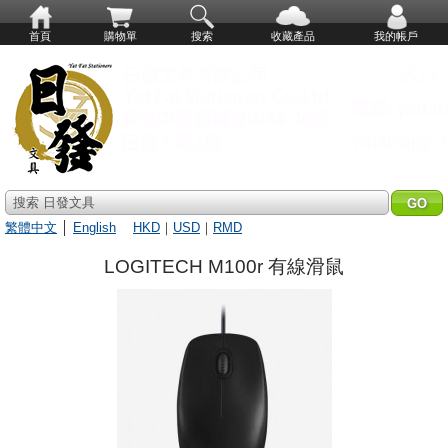
首頁
購物單
搜索
收藏產品
我的帳戶
搜索 日發文具
繁體中文
│
English
HKD
｜
USD
｜
RMD
LOGITECH M100r 有線滑鼠