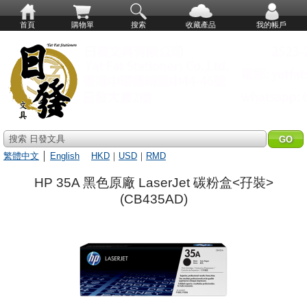
首頁
購物單
搜索
收藏產品
我的帳戶
搜索 日發文具
繁體中文
│
English
HKD
｜
USD
｜
RMD
HP 35A 黑色原廠 LaserJet 碳粉盒<孖裝>
(CB435AD)