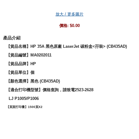
放大 / 更多圖片
價格:
$0.00
產品介紹
【貨品名稱】HP 35A 黑色原廠 LaserJet 碳粉盒<孖裝> (CB435AD)
【貨品編號】MA0202011
【貨品品牌】
HP
【貨品單位】個
【
顏色選擇
】黑色 (
CB435AD
)
【適合打印機型號】價格查詢，請致電2523-2628
LJ P1005/P1006
【頁面打印量】
1500頁X2