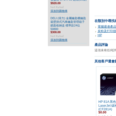
$920.00
添加到購物車
DELI (得力) 金屬鑰匙櫃鑰匙
在類別中尋找
箱壁掛式汽車鑰匙管理箱子
鎖匙收納盒 標準款24位
電腦週邊產
50800
炭粉及打印
$300.00
HP
添加到購物車
產品評論
這項未有任何
其他客戶還會購
HP 81A 黑
LaserJet 
(CF281A)
$0.00