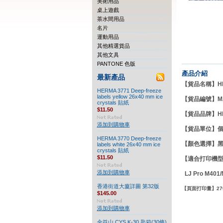
美術用品
桌上遊戲
茶水間用品
名片
運動用品
其他精選貨品
其他文具
PANTONE 色版
產品介紹
最新產品
【貨品名稱】HP 8
HERMA 3771 Deep-freeze
labels yellow 26x40 mm ice
【貨品編號】MA
crystals 貼紙
$11.50
【貨品品牌】
H
添加到購物車
【貨品單位】
HERMA 3770 Deep-freeze
【
顏色選擇
】
黑
labels white 26x40 mm ice
crystals 貼紙
$11.50
【適合打印機型號
添加到購物車
LJ Pro M401/
香港街道大廈詳圖 第32版
【頁面打印量】27
$145.00
添加到購物車
金益山 CYS K-30 匙箱(30條)