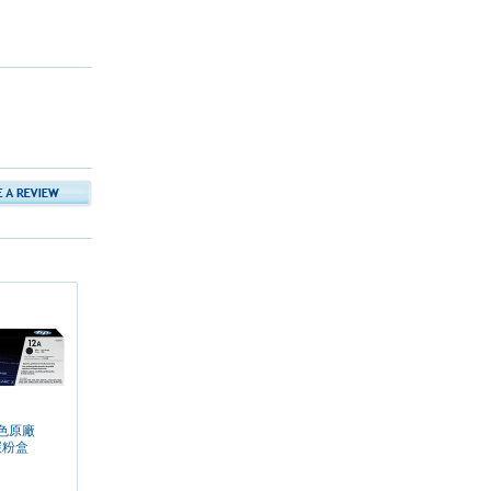
黑色原廠
 碳粉盒