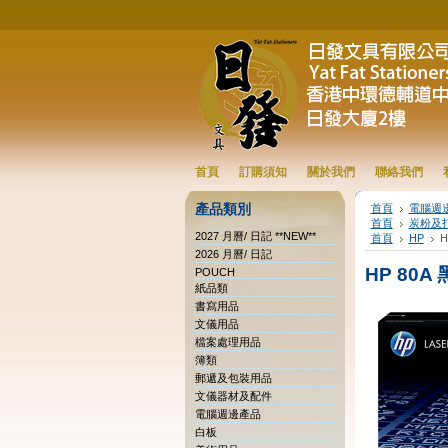
首頁
訂購須知
關於我們
聯絡我們
產品類別
首頁
電腦週
首頁
炭粉及
2027 月曆/ 日記 **NEW**
首頁
HP
H
2026 月曆/ 日記
HP 80A 
POUCH
紙品類
書寫用品
文儀用品
檔案處理用品
簿類
郵遞及包裝用品
文儀器材及配件
電腦週邊產品
白板