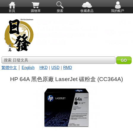
首頁
購物單
搜索
收藏產品
我的帳戶
搜索 日發文具
繁體中文
│
English
HKD
｜
USD
｜
RMD
HP 64A 黑色原廠 LaserJet 碳粉盒 (CC364A)