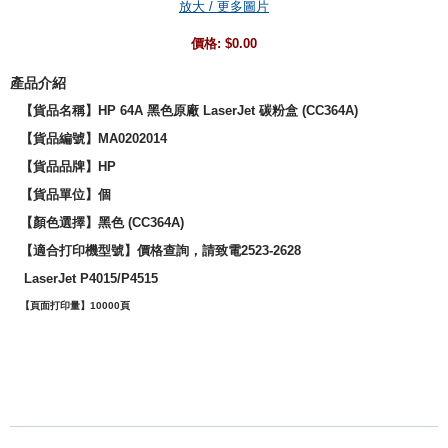
放大 / 更多圖片
價格:
$0.00
產品介紹
【貨品名稱】HP 64A 黑色原廠 LaserJet 碳粉盒 (CC364A)
【貨品編號】MA0202014
【貨品品牌】
HP
【貨品單位】個
【
顏色選擇
】黑色 (
CC364A
)
【適合打印機型號】價格查詢，請致電2523-2628
LaserJet
P4015/P4515
【頁面打印量】100
00頁