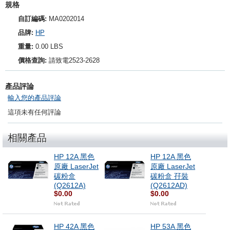
規格
自訂編碼:
MA0202014
品牌:
HP
重量:
0.00 LBS
價格查詢:
請致電2523-2628
產品評論
輸入您的產品評論
這項未有任何評論
相關產品
HP 12A 黑色
HP 12A 黑色
原廠 LaserJet
原廠 LaserJet
碳粉盒
碳粉盒 孖裝
(Q2612A)
(Q2612AD)
$0.00
$0.00
HP 42A 黑色
HP 53A 黑色