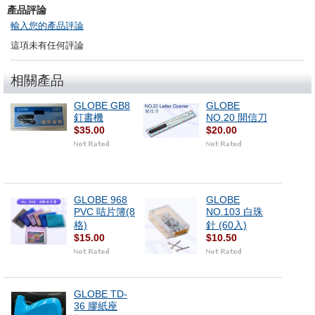
產品評論
輸入您的產品評論
這項未有任何評論
相關產品
GLOBE GB8
GLOBE
釘書機
NO.20 開信刀
$35.00
$20.00
GLOBE 968
GLOBE
PVC 咭片簿(8
NO.103 白珠
格)
針 (60入)
$15.00
$10.50
GLOBE TD-
36 膠紙座