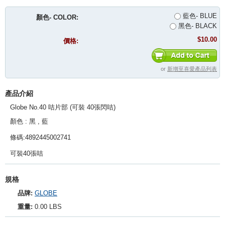
藍色- BLUE
顏色- COLOR:
黑色- BLACK
$10.00
價格:
or
新增至喜愛產品列表
產品介紹
Globe No.40 咭片部 (可裝 40張閃咭)
顏色 : 黑 , 藍
條碼:4892445002741
可裝40張咭
規格
品牌:
GLOBE
重量:
0.00 LBS