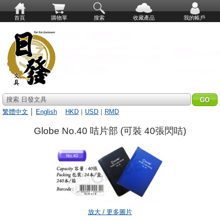
首頁
購物單
搜索
收藏產品
我的帳戶
搜索 日發文具
繁體中文
│
English
HKD
｜
USD
｜
RMD
Globe No.40 咭片部 (可裝 40張閃咭)
放大 / 更多圖片