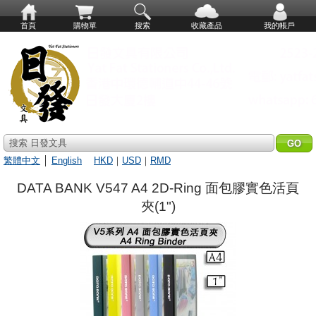
首頁
購物單
搜索
收藏產品
我的帳戶
搜索 日發文具
繁體中文
│
English
HKD
｜
USD
｜
RMD
DATA BANK V547 A4 2D-Ring 面包膠實色活頁
夾(1")