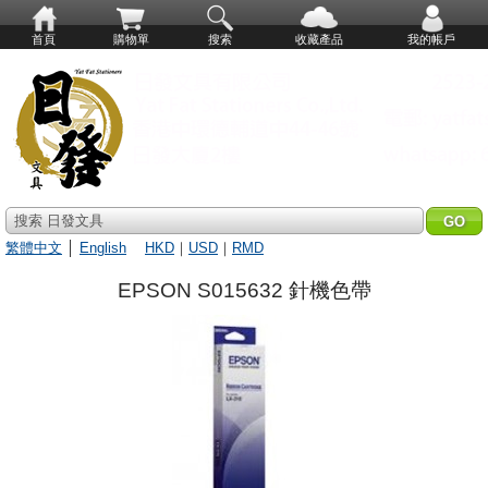
首頁
購物單
搜索
收藏產品
我的帳戶
搜索 日發文具
繁體中文
│
English
HKD
｜
USD
｜
RMD
EPSON S015632 針機色帶