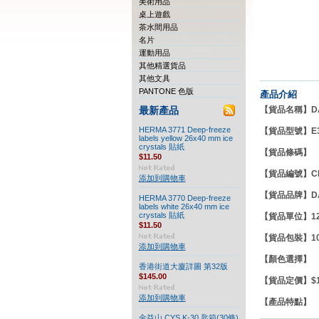
美術用品
桌上遊戲
茶水間用品
名片
運動用品
其他精選貨品
其他文具
PANTONE 色版
產品介紹
【貨品名稱】DAT
最新產品
HERMA 3771 Deep-freeze
【貨品型號】E3
labels yellow 26x40 mm ice
crystals 貼紙
【貨品條碼】
$11.50
【貨品編號】CE
添加到購物車
【貨品品牌】DA
HERMA 3770 Deep-freeze
labels white 26x40 mm ice
crystals 貼紙
【貨品單位】12
$11.50
【貨品包裝】10
添加到購物車
【顏色選擇】
香港街道大廈詳圖 第32版
$145.00
【貨品定價】$12
添加到購物車
【產品特點
金益山 CYS K-30 匙箱(30條)