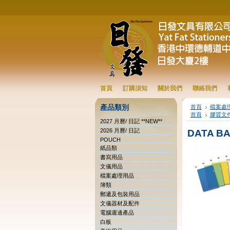
首頁
訂購須知
關於我們
聯絡我們
產品類別
首頁
檔案處
首頁
膠質文
2027 月曆/ 日記 **NEW**
2026 月曆/ 日記
DATA B
POUCH
紙品類
書寫用品
文儀用品
檔案處理用品
簿類
郵遞及包裝用品
文儀器材及配件
電腦週邊產品
白板