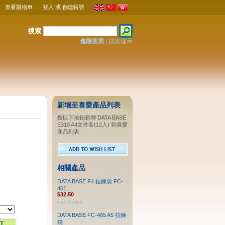
查看購物車
登入
或
創建帳號
搜索
進階搜索
|
搜索提示
新增至喜愛產品列表
按以下按鈕新增 DATA BASE
E310 A4文件套(12入) 到喜愛
產品列表
相關產品
DATA BASE F4 拉鍊袋 FC-
461
$32.50
DATA BASE FC-465 A5 拉鍊
袋