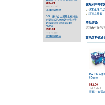
$920.00
在類別中尋找
檔案處理用
添加到購物車
膠質文件套
DELI (得力) 金屬鑰匙櫃鑰匙
箱壁掛式汽車鑰匙管理箱子
產品評論
鎖匙收納盒 標準款24位
50800
這項未有任何
$300.00
添加到購物車
其他客戶還會購
Double A 
80gsm
$32.00
選擇一個選