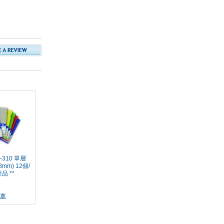
E-310 單層
mm) 12個/
品 **
車