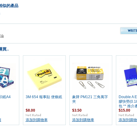
相似的產品
品
評論
買..
影印紙A4
3M 654 報事貼 便條紙
象牌 PM121 三角萬字
Double A 
夾
膠快勞(0.18
包 ** 推介產
$8.00
$3.50
$15.00
項
添加到購物車
添加到購物車
添加到購物