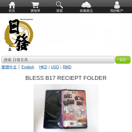
首頁
購物單
搜索
收藏產品
我的帳戶
搜索 日發文具
繁體中文
│
English
HKD
｜
USD
｜
RMD
BLESS B17 RECIEPT FOLDER