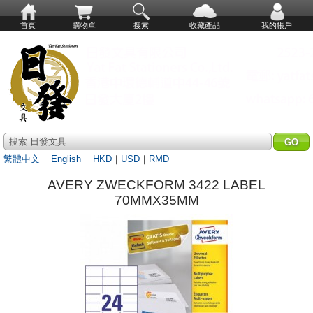
首頁
購物單
搜索
收藏產品
我的帳戶
搜索 日發文具
繁體中文
│
English
HKD
｜
USD
｜
RMD
AVERY ZWECKFORM 3422 LABEL
70MMX35MM