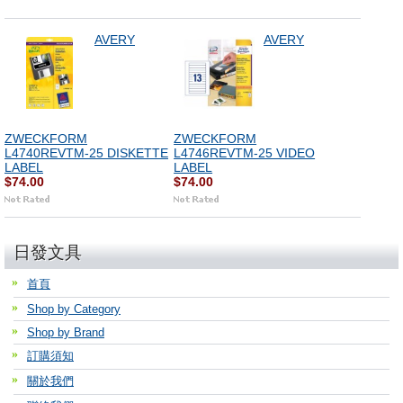
AVERY
AVERY
ZWECKFORM
ZWECKFORM
L4740REVTM-25 DISKETTE
L4746REVTM-25 VIDEO
LABEL
LABEL
$74.00
$74.00
日發文具
首頁
Shop by Category
Shop by Brand
訂購須知
關於我們