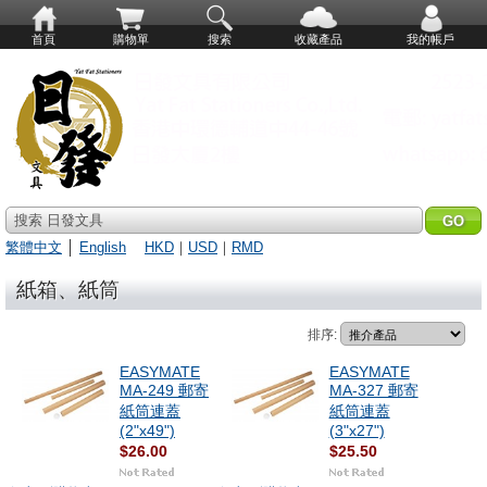
首頁
購物單
搜索
收藏產品
我的帳戶
搜索 日發文具
繁體中文
│
English
HKD
｜
USD
｜
RMD
紙箱、紙筒
排序:
EASYMATE
EASYMATE
MA-249 郵寄
MA-327 郵寄
紙筒連蓋
紙筒連蓋
(2"x49")
(3"x27")
$26.00
$25.50