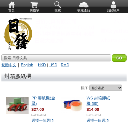
首頁
購物單
搜索
收藏產品
我的帳戶
搜索 日發文具
繁體中文
│
English
HKD
｜
USD
｜
RMD
封箱膠紙機
排序:
PP 膠紙機(金
WS 封箱膠紙
屬)
機 (膠)
$27.00
$14.00
選擇一個選項
選擇一個選項