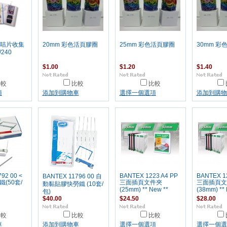
k" 咭片收集
20mm 彩色活頁膠圈
25mm 彩色活頁膠圈
30mm 彩
/240
$1.00
$1.20
$1.40
比較
比較
比較
項
添加到購物車
選擇一個選項
添加到購物
92 00 <
BANTEX 1223 A4 PP
BANTEX 1
BANTEX 11796 00 自
(50套/
三面插頁文件夾
三面插頁文
動黏貼膠快勞鐵 (10套/
(25mm) ** New **
(38mm) ** 
包)
$40.00
$24.50
$28.00
比較
比較
比較
車
添加到購物車
選擇一個選項
選擇一個選