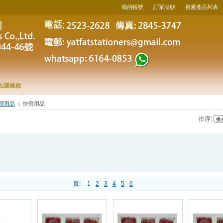
我的帳號
訂單狀態
喜愛產品列表
私隱條款
理用品
快勞用品
排序:
頁:
1
2
3
4
5
6