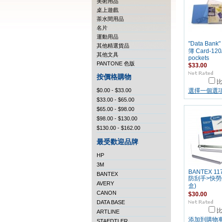
美術用品
桌上遊戲
茶水間用品
名片
運動用品
"Data Ban
其他精選貨品
簿 Card-120
其他文具
pockets
PANTONE 色版
$33.00
按價格購物
$0.00 - $33.00
選擇一個選
$33.00 - $65.00
$65.00 - $98.00
$98.00 - $130.00
$130.00 - $162.00
最受歡迎品牌
HP
3M
BANTEX 117
BANTEX
防刮手>快勞鐵
AVERY
盒)
CANON
$30.00
DATA BASE
ARTLINE
添加到購物
STAEDTLER