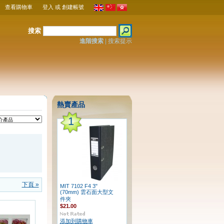
查看購物車
登入
或
創建帳號
搜索
進階搜索
|
搜索提示
熱賣產品
1
下頁 »
MIT 7102 F4 3"
(70mm) 雲石面大型文
件夾
$21.00
添加到購物車