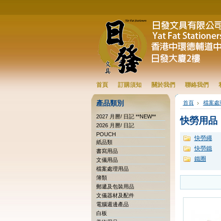
首頁
訂購須知
關於我們
聯絡我們
產品類別
首頁
檔案處
2027 月曆/ 日記 **NEW**
快勞用品
2026 月曆/ 日記
POUCH
快勞繩
紙品類
快勞鐵
書寫用品
鐵圈
文儀用品
檔案處理用品
簿類
郵遞及包裝用品
文儀器材及配件
電腦週邊產品
白板