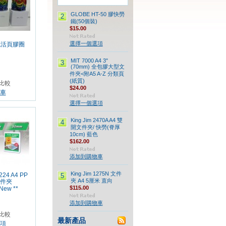
GLOBE HT-50 膠快勞
2
鐵(50個裝)
$15.00
選擇一個選項
色活頁膠圈
MIT 7000 A4 3"
3
(70mm) 全包膠大型文
件夾<附A5 A-Z 分類頁
(紙質)
比較
$24.00
車
選擇一個選項
King Jim 2470A A4 雙
4
開文件夾/ 快勞(脊厚
10cm) 藍色
$162.00
添加到購物車
King Jim 1275N 文件
224 A4 PP
5
夾 A4 5厘米 直向
件夾
$115.00
New **
添加到購物車
比較
最新產品
項