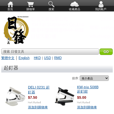
首頁
購物單
搜索
收藏產品
我的帳戶
搜索 日發文具
繁體中文
│
English
HKD
｜
USD
｜
RMD
起釘器
排序:
KW-trio 508B
DELI 0231 起
起釘鉗
釘器
$7.50
$5.00
添加到購物車
添加到購物車