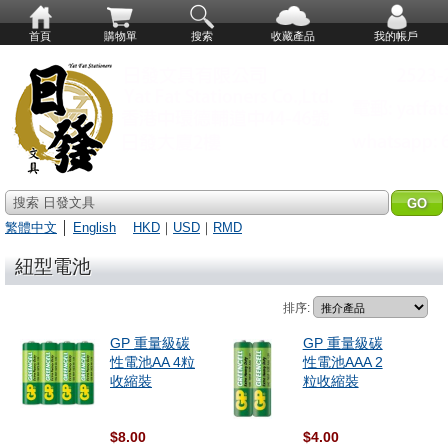
首頁
購物單
搜索
收藏產品
我的帳戶
搜索 日發文具
繁體中文
│
English
HKD
｜
USD
｜
RMD
紐型電池
排序:
GP 重量級碳
GP 重量級碳
性電池AA 4粒
性電池AAA 2
收縮裝
粒收縮裝
$8.00
$4.00