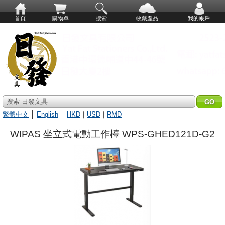
首頁
購物單
搜索
收藏產品
我的帳戶
搜索 日發文具
繁體中文
│
English
HKD
｜
USD
｜
RMD
WIPAS 坐立式電動工作檯 WPS-GHED121D-G2