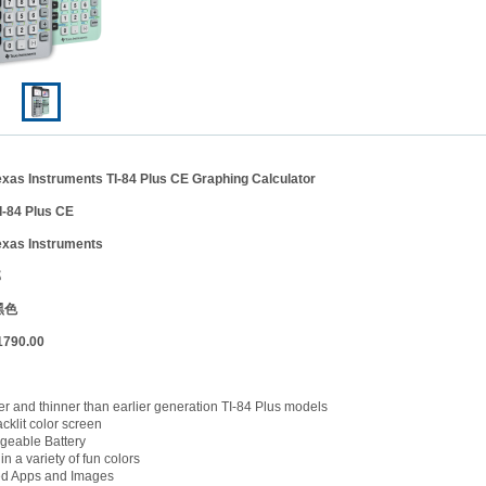
Instruments TI-84 Plus CE Graphing Calculator
4 Plus CE
exas Instruments
部
黑色
90.00
er and thinner than earlier generation TI-84 Plus models
cklit color screen
geable Battery
in a variety of fun colors
ed Apps and Images