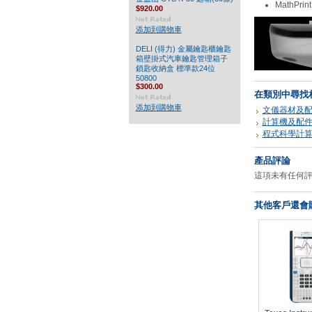
MathPrint
$920.00
添加到購物車
DELI (得力) 金屬鑰匙櫃鑰匙
箱壁掛式汽車鑰匙管理箱子
鎖匙收納盒 標準款24位
50800
$300.00
在類別中尋找
添加到購物車
文儀器材及
計算機及配
程式科學計
產品評論
這項未有任何
其他客戶還會購