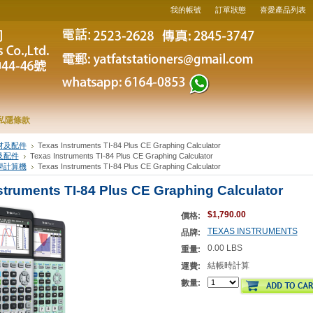
我的帳號
訂單狀態
喜愛產品列表
私隱條款
材及配件
Texas Instruments TI-84 Plus CE Graphing Calculator
及配件
Texas Instruments TI-84 Plus CE Graphing Calculator
學計算機
Texas Instruments TI-84 Plus CE Graphing Calculator
struments TI-84 Plus CE Graphing Calculator
$1,790.00
價格:
TEXAS INSTRUMENTS
品牌:
0.00 LBS
重量:
結帳時計算
運費:
數量: