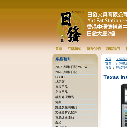
首頁
訂購須知
關於我們
聯絡我們
產品類別
首頁
文儀器
首頁
計算機
2027 月曆/ 日記 **NEW**
首頁
程式科
2026 月曆/ 日記
Texas In
POUCH
紙品類
書寫用品
文儀用品
檔案處理用品
簿類
郵遞及包裝用品
文儀器材及配件
電腦週邊產品
白板