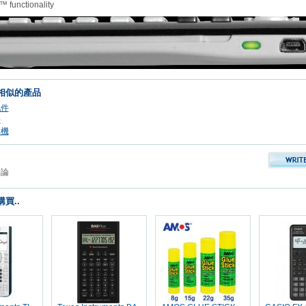
™ functionality
相似的產品
配件
件
算機
評論
買..