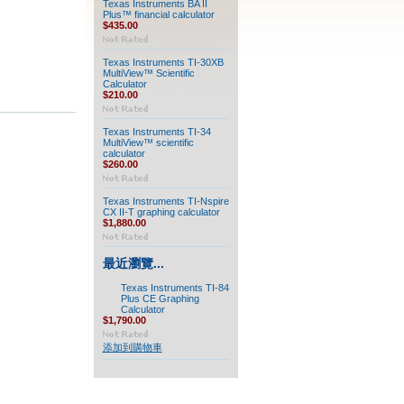
Texas Instruments BA II
Plus™ financial calculator
$435.00
Texas Instruments TI-30XB
MultiView™ Scientific
Calculator
$210.00
Texas Instruments TI-34
MultiView™ scientific
calculator
$260.00
Texas Instruments TI-Nspire
CX II-T graphing calculator
$1,880.00
最近瀏覽...
Texas Instruments TI-84
Plus CE Graphing
Calculator
$1,790.00
添加到購物車