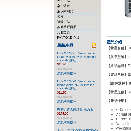
美術用品
桌上遊戲
茶水間用品
名片
運動用品
其他精選貨品
其他文具
PANTONE 色版
產品介紹
最新產品
【貨品名稱】Texas 
HERMA 3771 Deep-freeze
labels yellow 26x40 mm ice
【貨品型號】 TI-8
crystals 貼紙
$11.50
【貨品品牌】
T
添加到購物車
【貨品單位】
HERMA 3770 Deep-freeze
【顏色選擇】
labels white 26x40 mm ice
crystals 貼紙
【貨品定價】$17
$11.50
【產品特點】
添加到購物車
香港街道大廈詳圖 第32版
30% light
$145.00
Vibrant ba
TI Rechar
添加到購物車
Available 
Pre-load
金益山 CYS K-30 匙箱(30條)