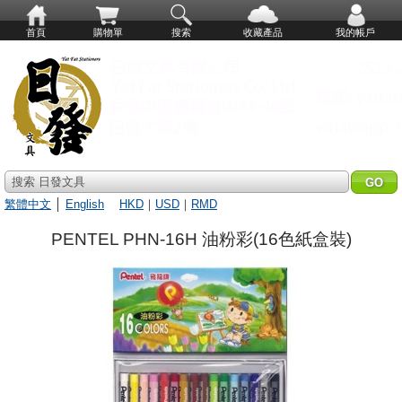
首頁
購物單
搜索
收藏產品
我的帳戶
搜索 日發文具
繁體中文
│
English
HKD
｜
USD
｜
RMD
PENTEL PHN-16H 油粉彩(16色紙盒裝)