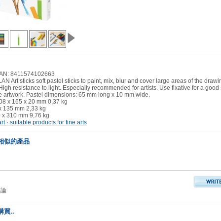
AN: 8411574102663
AN Art sticks soft pastel sticks to paint, mix, blur and cover large areas of the draw
High resistance to light. Especially recommended for artists. Use fixative for a good 
he artwork. Pastel dimensions: 65 mm long x 10 mm wide.
208 x 165 x 20 mm 0,37 kg
x 135 mm 2,33 kg
 x 310 mm 9,76 kg
相似的產品
評論
買..