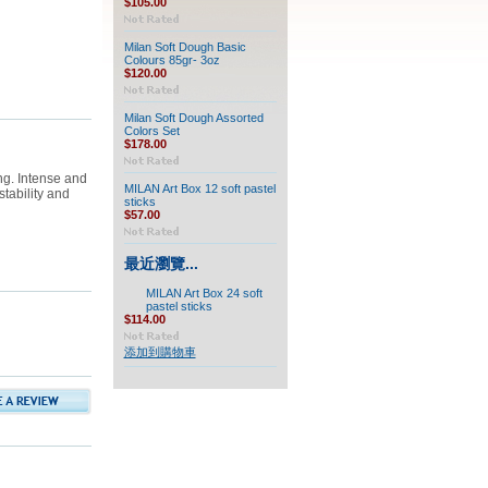
$105.00
Milan Soft Dough Basic
Colours 85gr- 3oz
$120.00
Milan Soft Dough Assorted
Colors Set
$178.00
ing. Intense and
MILAN Art Box 12 soft pastel
stability and
sticks
$57.00
最近瀏覽...
MILAN Art Box 24 soft
pastel sticks
$114.00
添加到購物車