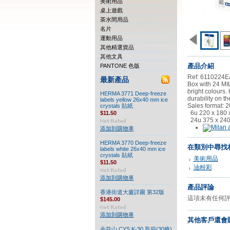
美術用品
桌上遊戲
茶水間用品
名片
運動用品
其他精選貨品
其他文具
產品介紹
PANTONE 色版
Ref: 6110224
E
最新產品
Box with 24 MIL
bright colours. 
HERMA 3771 Deep-freeze
durability on t
labels yellow 26x40 mm ice
Sales format: 
crystals 貼紙
6u 220 x 180 
$11.50
24u 375 x 240
添加到購物車
HERMA 3770 Deep-freeze
在類別中尋找
labels white 26x40 mm ice
crystals 貼紙
美術用品
$11.50
油粉彩
添加到購物車
產品評論
香港街道大廈詳圖 第32版
這項未有任何
$145.00
添加到購物車
其他客戶還會購
金益山 CYS K-30 匙箱(30條)