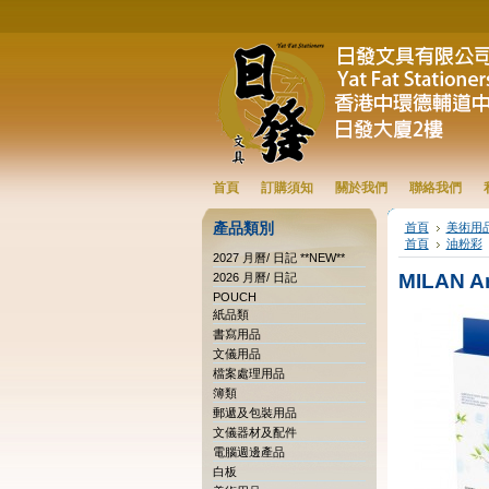
首頁
訂購須知
關於我們
聯絡我們
產品類別
首頁
美術用
首頁
油粉彩
2027 月曆/ 日記 **NEW**
MILAN Art
2026 月曆/ 日記
POUCH
紙品類
書寫用品
文儀用品
檔案處理用品
簿類
郵遞及包裝用品
文儀器材及配件
電腦週邊產品
白板