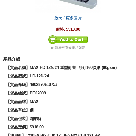
放大 / 更多圖片
價格:
$918.00
or
新增至喜愛產品列表
產品介紹
【貨品名稱】MAX HD-12N/24 重型釘書 -可釘160頁紙 (80gsm)
【貨品型號】HD-12N/24
【貨品條碼】4902870610753
【貨品編號】BE02009
【貨品品牌】
MAX
【貨品單位】個
【貨品包裝】2個/箱
【貨品定價】$918.00
【適用針】1210FA-H(23/10),1213FA-H(23/13),1215FA-