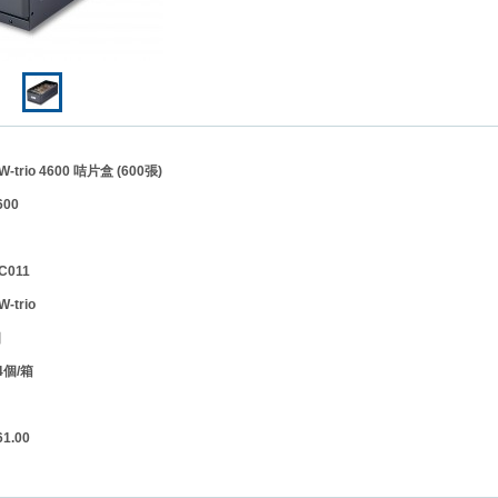
rio 4600 咭片盒 (600張)
00
011
W-trio
個
個/箱
.00