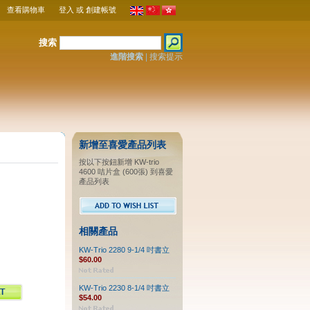
查看購物車
登入
或
創建帳號
搜索
進階搜索
|
搜索提示
新增至喜愛產品列表
按以下按鈕新增 KW-trio
4600 咭片盒 (600張) 到喜愛
產品列表
相關產品
KW-Trio 2280 9-1/4 吋書立
$60.00
KW-Trio 2230 8-1/4 吋書立
$54.00