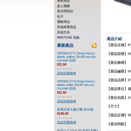
美術用品
桌上遊戲
茶水間用品
名片
運動用品
其他精選貨品
其他文具
PANTONE 色版
產品介紹
【貨品名稱】KW-t
最新產品
HERMA 3771 Deep-freeze
【貨品型號】46
labels yellow 26x40 mm ice
crystals 貼紙
【貨品條碼】
$11.50
【貨品編號】HC
添加到購物車
【貨品品牌】
K
HERMA 3770 Deep-freeze
labels white 26x40 mm ice
crystals 貼紙
【貨品單位】
$11.50
【貨品包裝】24
添加到購物車
【尺寸】
香港街道大廈詳圖 第32版
$145.00
【貨品定價】$61
添加到購物車
【產品特點】
金益山 CYS K-30 匙箱(30條)