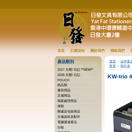
首頁
訂購須知
關於我們
聯絡我們
產品類別
首頁
証件套
首頁
咭片盒
2027 月曆/ 日記 **NEW**
2026 月曆/ 日記
KW-trio
POUCH
紙品類
書寫用品
文儀用品
檔案處理用品
簿類
郵遞及包裝用品
文儀器材及配件
電腦週邊產品
白板