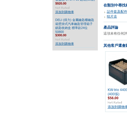
$920.00
在類別中尋找
証件套及配
添加到購物車
咭片盒
DELI (得力) 金屬鑰匙櫃鑰匙
箱壁掛式汽車鑰匙管理箱子
產品評論
鎖匙收納盒 標準款24位
50800
這項未有任何
$300.00
添加到購物車
其他客戶還會購
KW-trio 4
(400張)
$56.00
添加到購物