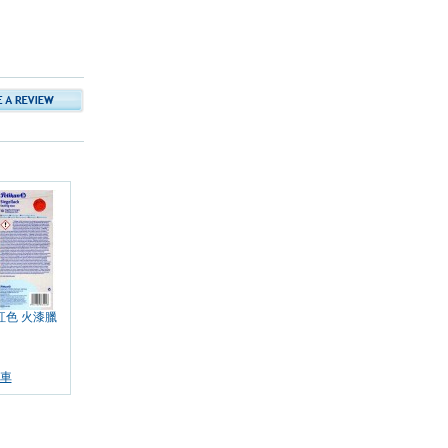
 紅色 火漆臘
車