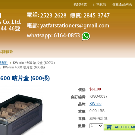
我的帳號
訂單狀態
喜愛產品列表
私隱條款
及配件
KW-trio 4600 咭片盒 (600張)
KW-trio 4600 咭片盒 (600張)
 4600 咭片盒 (600張)
$61.00
價格:
KWO-0037
自訂編碼:
KW-trio
品牌:
0.00 LBS
重量:
結帳時計算
運費:
數量: