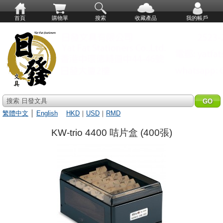
首頁
購物單
搜索
收藏產品
我的帳戶
搜索 日發文具
繁體中文
│
English
HKD
｜
USD
｜
RMD
KW-trio 4400 咭片盒 (400張)