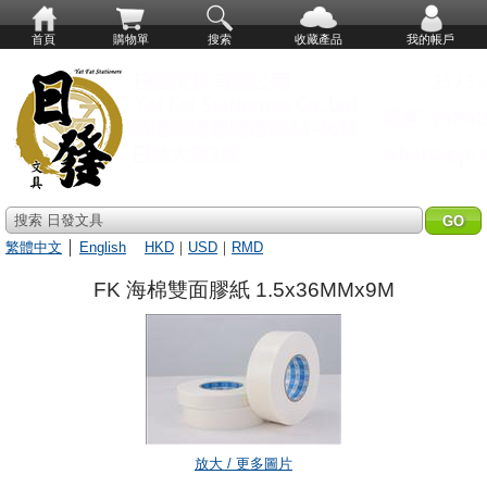
首頁
購物單
搜索
收藏產品
我的帳戶
搜索 日發文具
繁體中文
│
English
HKD
｜
USD
｜
RMD
FK 海棉雙面膠紙 1.5x36MMx9M
放大 / 更多圖片