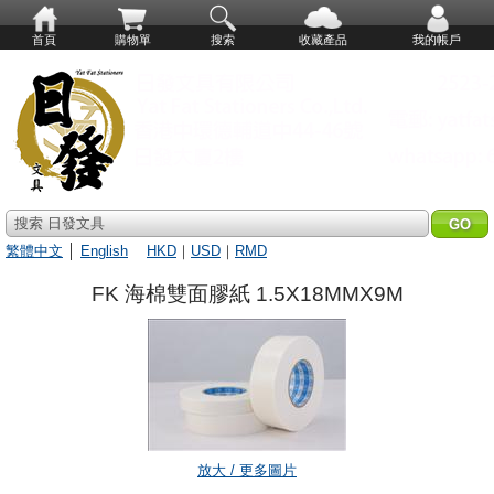
首頁
購物單
搜索
收藏產品
我的帳戶
搜索 日發文具
繁體中文
│
English
HKD
｜
USD
｜
RMD
FK 海棉雙面膠紙 1.5X18MMX9M
放大 / 更多圖片