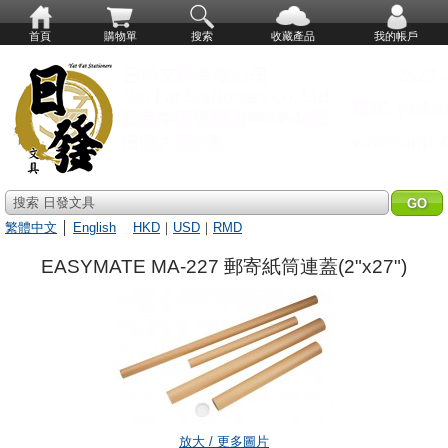
首頁
購物單
搜索
收藏產品
我的帳戶
搜索 日發文具
繁體中文
│
English
HKD
｜
USD
｜
RMD
EASYMATE MA-227 郵寄紙筒連蓋(2"x27")
放大 / 更多圖片