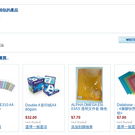
相似的產品
品
評論
買..
E310 A4
ALPHA OMEGA EN-
Database -
Double A 影印紙A4
)
03AS 透明文件套 雜色
- 4層膠快勞 
80gsm
明>
$32.00
$7.70
$7.00
項
選擇一個選項
添加到購物車
選擇一個選