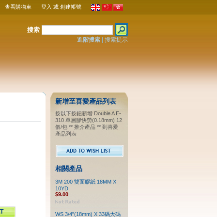
查看購物車
登入
或
創建帳號
搜索
進階搜索
|
搜索提示
新增至喜愛產品列表
按以下按鈕新增 Double A E-
310 單層膠快勞(0.18mm) 12
個/包 ** 推介產品 ** 到喜愛
產品列表
相關產品
3M 200 雙面膠紙 18MM X
10YD
$9.00
WS 3/4"(18mm) X 33碼大碼