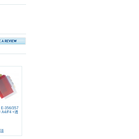
 E-356/357
A4/F4 <透
項