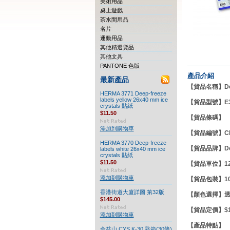
美術用品
桌上遊戲
茶水間用品
名片
運動用品
其他精選貨品
其他文具
PANTONE 色版
產品介紹
最新產品
【貨品名稱】Doub
HERMA 3771 Deep-freeze
labels yellow 26x40 mm ice
【貨品型號】E3
crystals 貼紙
$11.50
【貨品條碼】
添加到購物車
【貨品編號】CE
HERMA 3770 Deep-freeze
【貨品品牌】
D
labels white 26x40 mm ice
crystals 貼紙
$11.50
【貨品單位】12
添加到購物車
【貨品包裝】10
香港街道大廈詳圖 第32版
【顏色選擇】
$145.00
【貨品定價】$15
添加到購物車
【產品特點
金益山 CYS K-30 匙箱(30條)