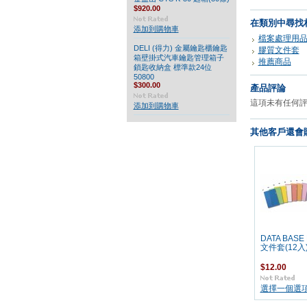
$920.00
在類別中尋找
添加到購物車
檔案處理用
DELI (得力) 金屬鑰匙櫃鑰匙
膠質文件套
箱壁掛式汽車鑰匙管理箱子
推薦商品
鎖匙收納盒 標準款24位
50800
$300.00
產品評論
這項未有任何
添加到購物車
其他客戶還會購
DATA BASE 
文件套(12入
$12.00
選擇一個選