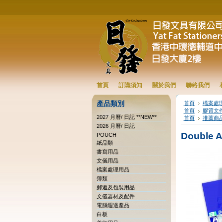
首頁
訂購須知
關於我們
聯絡我們
產品類別
首頁
檔案處
首頁
膠質文
2027 月曆/ 日記 **NEW**
首頁
推薦商
2026 月曆/ 日記
Double 
POUCH
紙品類
書寫用品
文儀用品
檔案處理用品
簿類
郵遞及包裝用品
文儀器材及配件
電腦週邊產品
白板