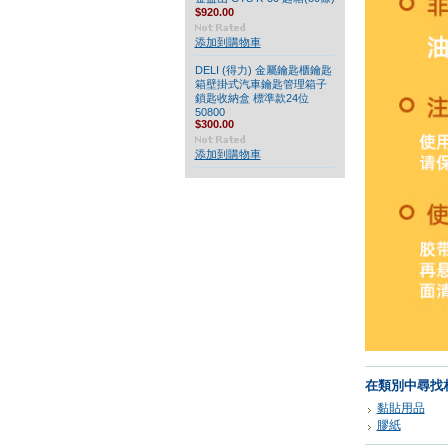
$920.00
添加到購物車
DELI (得力) 金屬鑰匙櫃鑰匙
箱壁掛式汽車鑰匙管理箱子
鎖匙收納盒 標準款24位
50800
$300.00
添加到購物車
在類別中尋找
黏貼用品
膠紙