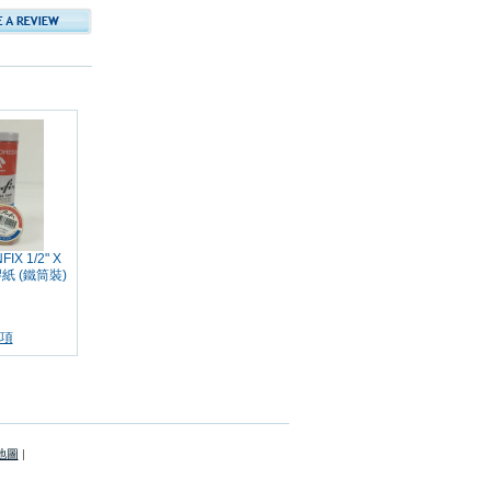
IX 1/2" X
紙 (鐵筒裝)
項
地圖
|