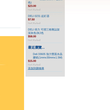
色)
$23.00
DELI 0231 起釘器
$7.50
DELI 得力 可摺三格雜誌架
深灰色/灰2色
$58.00
最近瀏覽...
Deli 33605 強力雙面水晶
膠紙(1mmx30mmx1.5M)
$15.00
添加到購物車