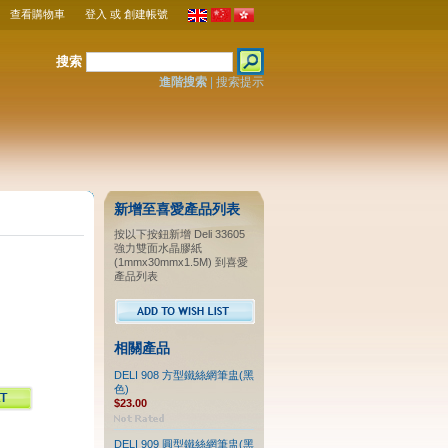
查看購物車
登入
或
創建帳號
搜索
進階搜索
|
搜索提示
新增至喜愛產品列表
按以下按鈕新增 Deli 33605
強力雙面水晶膠紙
(1mmx30mmx1.5M) 到喜愛
產品列表
相關產品
DELI 908 方型鐵絲網筆盅(黑
色)
$23.00
DELI 909 圓型鐵絲網筆盅(黑