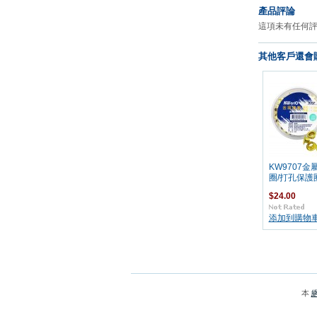
產品評論
這項未有任何
其他客戶還會購
KW9707金
圈/打孔保護圈
$24.00
添加到購物
本