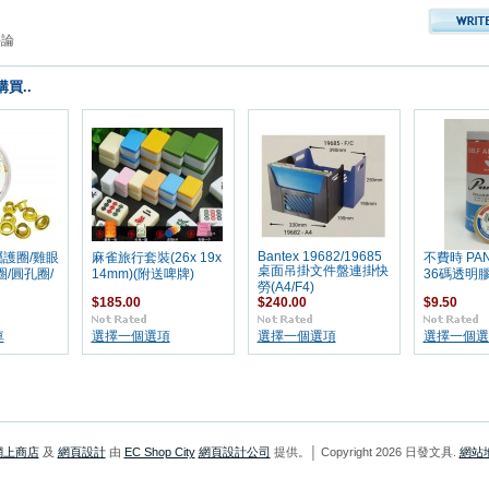
評論
買..
Bantex 19682/19685
屬護圈/雞眼
麻雀旅行套裝(26x 19x
不費時 PANF
桌面吊掛文件盤連掛快
/圓孔圈/
14mm)(附送啤牌)
36碼透明膠
勞(A4/F4)
$185.00
$240.00
$9.50
車
選擇一個選項
選擇一個選項
選擇一個選
網上商店
及
網頁設計
由
EC Shop City
網頁設計公司
提供。│ Copyright 2026 日發文具.
網站