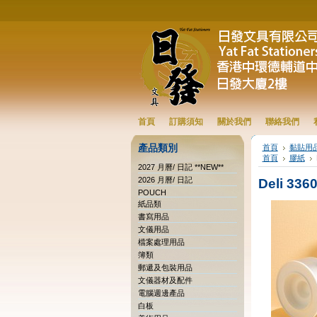
首頁
訂購須知
關於我們
聯絡我們
產品類別
首頁
黏貼用
首頁
膠紙
2027 月曆/ 日記 **NEW**
2026 月曆/ 日記
Deli 3
POUCH
紙品類
書寫用品
文儀用品
檔案處理用品
簿類
郵遞及包裝用品
文儀器材及配件
電腦週邊產品
白板