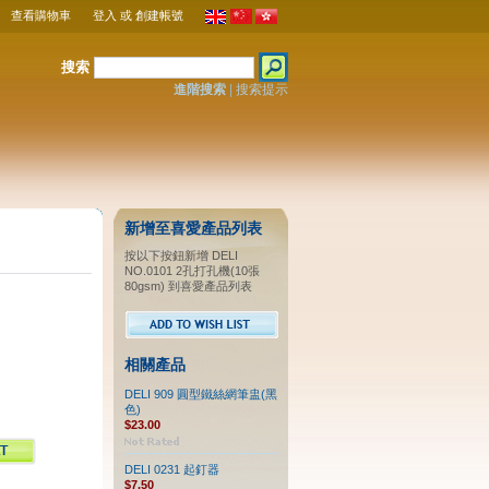
查看購物車
登入
或
創建帳號
搜索
進階搜索
|
搜索提示
新增至喜愛產品列表
按以下按鈕新增 DELI
NO.0101 2孔打孔機(10張
80gsm) 到喜愛產品列表
相關產品
DELI 909 圓型鐵絲網筆盅(黑
色)
$23.00
DELI 0231 起釘器
$7.50