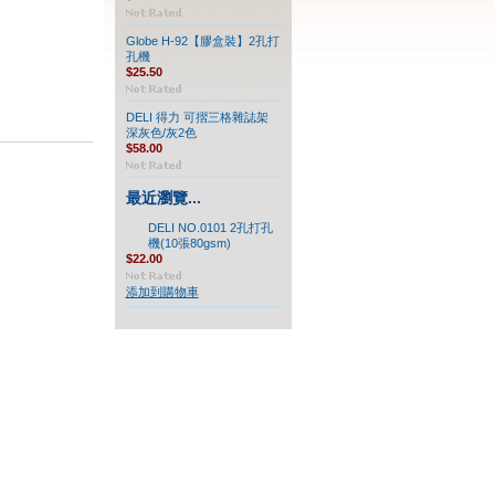
Globe H-92【膠盒裝】2孔打
孔機
$25.50
DELI 得力 可摺三格雜誌架
深灰色/灰2色
$58.00
最近瀏覽...
DELI NO.0101 2孔打孔
機(10張80gsm)
$22.00
添加到購物車