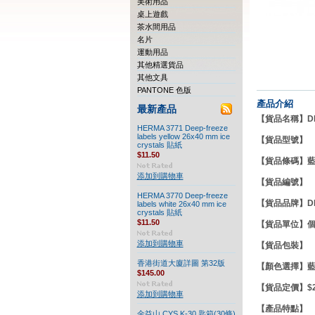
美術用品
桌上遊戲
茶水間用品
名片
運動用品
其他精選貨品
其他文具
PANTONE 色版
產品介紹
最新產品
【貨品名稱】DELI
HERMA 3771 Deep-freeze
labels yellow 26x40 mm ice
【貨品型號】
crystals 貼紙
$11.50
【貨品條碼】藍色69
添加到購物車
【貨品編號】
HERMA 3770 Deep-freeze
【貨品品牌】DE
labels white 26x40 mm ice
crystals 貼紙
$11.50
【貨品單位】
添加到購物車
【貨品包裝】
香港街道大廈詳圖 第32版
【顏色選擇】藍
$145.00
【貨品定價】$22
添加到購物車
【產品特點
金益山 CYS K-30 匙箱(30條)