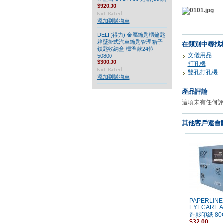
$920.00
添加到購物車
DELI (得力) 金屬鑰匙櫃鑰匙
箱壁掛式汽車鑰匙管理箱子
在類別中尋找
鎖匙收納盒 標準款24位
文儀用品
50800
$300.00
打孔機
雙孔打孔機
添加到購物車
產品評論
這項未有任何
其他客戶還會購
PAPERLINE
EYECARE 
造影印紙 80
$32.00