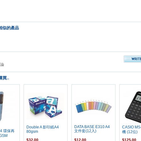
相似的產品
評論
買..
DATA BASE E310 A4
Double A 影印紙A4
CASIO MS
A4 環保再
文件套(12入)
80gsm
機 (12位)
GSM
$32.00
$12.00
$125.00