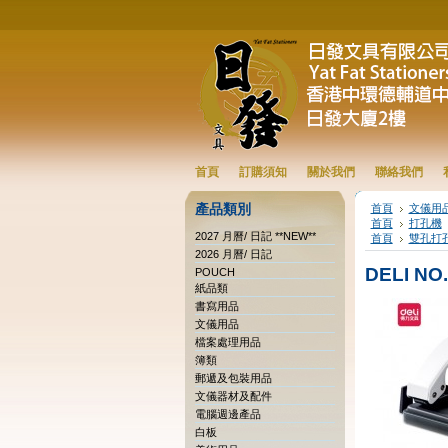
首頁
訂購須知
關於我們
聯絡我們
產品類別
首頁
文儀用
首頁
打孔機
2027 月曆/ 日記 **NEW**
首頁
雙孔打
2026 月曆/ 日記
DELI NO
POUCH
紙品類
書寫用品
文儀用品
檔案處理用品
簿類
郵遞及包裝用品
文儀器材及配件
電腦週邊產品
白板