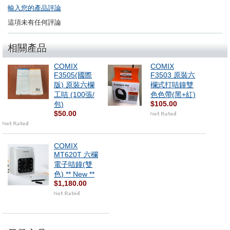
輸入您的產品評論
這項未有任何評論
相關產品
COMIX
COMIX
F3505(國際
F3503 原裝六
版) 原裝六欄
欄式打咭鐘雙
工咭 (100張/
色色帶(黑+紅)
$105.00
包)
$50.00
COMIX
MT620T 六欄
電子咭鐘(雙
色) ** New **
$1,180.00