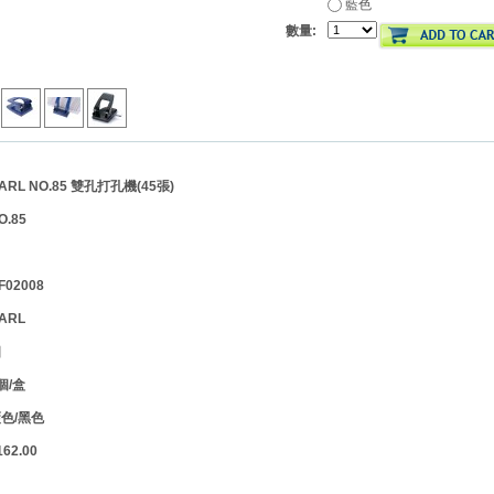
藍色
數量:
L NO.85 雙孔打孔機(45張)
.85
02008
ARL
個
個/盒
色/黑色
2.00
】