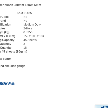
SKU
NO.85
 Code
No
rand
No
ification
Medium Duty
oles
2-Hole
ht (kg)
0.8356
x W x H mm)
159 x 108 x 134
g Capacity
45 Sheets
 Quantity
3
 Quantity
18
o 45 sheets (80gsm)
ce: 80mm
and one side gauge
相似的產品