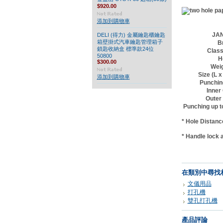
$920.00
添加到購物車
JAN
DELI (得力) 金屬鑰匙櫃鑰匙
箱壁掛式汽車鑰匙管理箱子
B
鎖匙收納盒 標準款24位
Class
50800
H
$300.00
Weig
Size (L 
添加到購物車
Punchin
Inner
Outer
Punching up t
* Hole Distan
* Handle lock 
在類別中尋找
文儀用品
打孔機
雙孔打孔機
產品評論