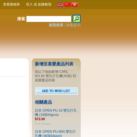
查看購物車
登入
或
創建帳號
搜索
進階搜索
|
搜索提示
新增至喜愛產品列表
按以下按鈕新增 CARL
NO.85 雙孔打孔機(45張) 到
喜愛產品列表
相關產品
日本 OPEN PU-10 雙孔打孔
機 (18張64gsm)
$72.00
日本 OPEN PU-80N 雙孔打
孔機 (46張64gsm)