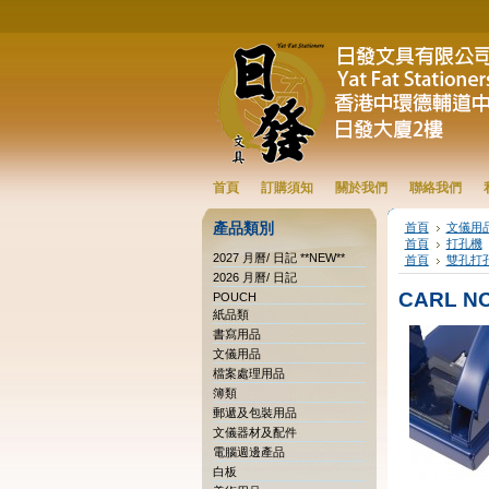
首頁
訂購須知
關於我們
聯絡我們
產品類別
首頁
文儀用
首頁
打孔機
2027 月曆/ 日記 **NEW**
首頁
雙孔打
2026 月曆/ 日記
CARL N
POUCH
紙品類
書寫用品
文儀用品
檔案處理用品
簿類
郵遞及包裝用品
文儀器材及配件
電腦週邊產品
白板