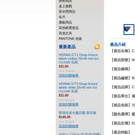
美術用品
桌上遊戲
茶水間用品
名片
運動用品
其他精選貨品
其他文具
PANTONE 色版
產品介紹
最新產品
【貨品名稱】CAR
HERMA 3771 Deep-freeze
labels yellow 26x40 mm ice
【貨品型號】NO
crystals 貼紙
$11.50
【貨品條碼】
添加到購物車
【貨品編號】BF
HERMA 3770 Deep-freeze
【貨品品牌】C
labels white 26x40 mm ice
crystals 貼紙
$11.50
【貨品單位】
添加到購物車
【貨品包裝】3
香港街道大廈詳圖 第32版
【顏色選擇】藍
$145.00
【貨品定價】$16
添加到購物車
【產品特點
金益山 CYS K-30 匙箱(30條)