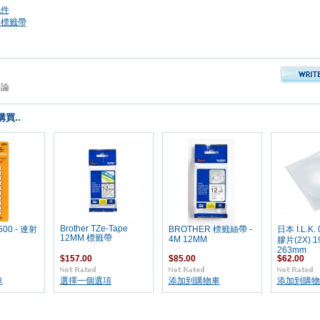
配件
及標籤帶
評論
買..
Brother TZe-Tape
500 - 連射
BROTHER 標籤絲帶 -
日本 I.L.K.
12MM 標籤帶
4M 12MM
膠片(2X) 19
263mm
$157.00
$85.00
$62.00
車
選擇一個選項
添加到購物車
添加到購物