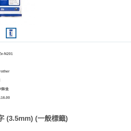
Ze-N201
rother
位】個
個/盒
6.00
】
 (3.5mm) (一般標籤)