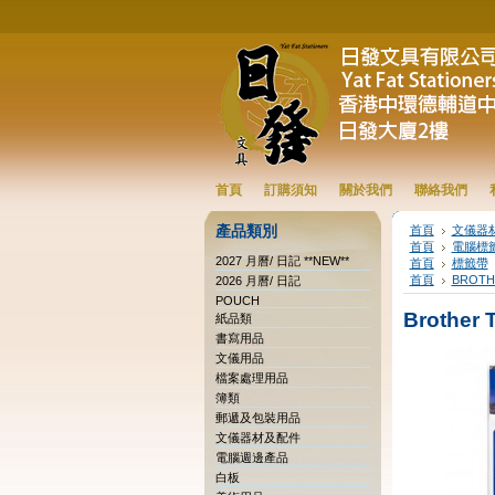
首頁
訂購須知
關於我們
聯絡我們
產品類別
首頁
文儀器
首頁
電腦標
2027 月曆/ 日記 **NEW**
首頁
標籤帶
首頁
BROTH
2026 月曆/ 日記
POUCH
Brother
紙品類
書寫用品
文儀用品
檔案處理用品
簿類
郵遞及包裝用品
文儀器材及配件
電腦週邊產品
白板