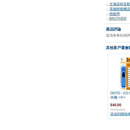
文儀器材及
電腦標籤機
標籤帶
BROTHER
產品評論
這項未有任何
其他客戶還會購
OHTO - GS-
夾機 <中>
$40.00
添加到購物