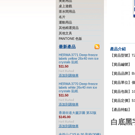
美術用品
桌上遊戲
茶水間用品
名片
運動用品
其他精選貨品
其他文具
PANTONE 色版
最新產品
產品介紹
HERMA 3771 Deep-freeze
【貨品型號】
T
labels yellow 26x40 mm ice
crystals 貼紙
【貨品編號】
$11.50
【貨品品牌】
B
添加到購物車
【貨品單
HERMA 3770 Deep-freeze
labels white 26x40 mm ice
crystals 貼紙
【貨品包裝】10
$11.50
【貨品定價】$11
添加到購物車
【產品特點
香港街道大廈詳圖 第32版
$145.00
白底黑字
添加到購物車
金益山 CYS K-30 匙箱(30條)