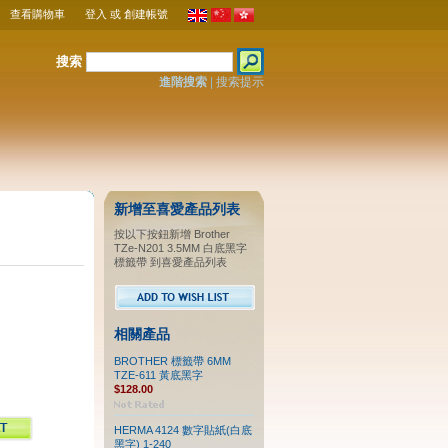
查看購物車
登入
或
創建帳號
搜索
進階搜索
|
搜索提示
新增至喜愛產品列表
按以下按鈕新增 Brother
TZe-N201 3.5MM 白底黑字
標籤帶 到喜愛產品列表
相關產品
BROTHER 標籤帶 6MM
TZE-611 黃底黑字
$128.00
HERMA 4124 數字貼紙(白底
黑字) 1-240