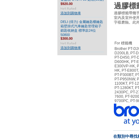
過膠標
$920.00
過膠標籤帶幾
添加到購物車
室內及室外使
DELI (得力) 金屬鑰匙櫃鑰匙
字樣磨蝕。此
箱壁掛式汽車鑰匙管理箱子
鎖匙收納盒 標準款24位
50800
$300.00
For 標籤機
添加到購物車
Brother PT-D2
D200LB, PT-D
PT-D450, PT-
D600HK, PT-E
E300VP-HK, 
HK, PT-E800T
PT-P300BT, P
PT-P950NW, P
1100KT, PT-1
PT-1280KT, PT
2430PC, PT-27
7600, PT-9200
9700PC, PT-
在類別中尋找