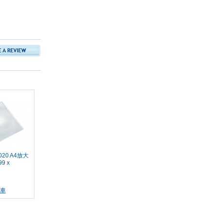
 020 A4放大
9 x
車