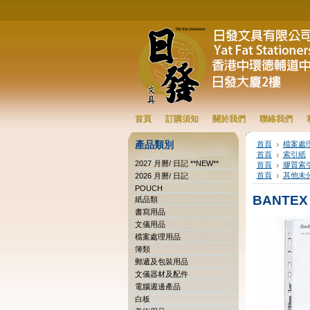
首頁
訂購須知
關於我們
聯絡我們
產品類別
首頁
檔案處
首頁
索引紙
2027 月曆/ 日記 **NEW**
首頁
膠質索
首頁
其他未
2026 月曆/ 日記
POUCH
BANTEX
紙品類
書寫用品
文儀用品
檔案處理用品
簿類
郵遞及包裝用品
文儀器材及配件
電腦週邊產品
白板