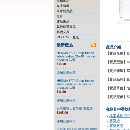
美術用品
桌上遊戲
茶水間用品
名片
運動用品
其他精選貨品
其他文具
PANTONE 色版
最新產品
產品介紹
HERMA 3771 Deep-freeze
【貨品名稱】BAN
labels yellow 26x40 mm ice
crystals 貼紙
【貨品型號
】6
$11.50
【貨品條碼】570
添加到購物車
【貨品品牌】BA
HERMA 3770 Deep-freeze
labels white 26x40 mm ice
crystals 貼紙
【貨品單位】
$11.50
【貨品定價】$14
添加到購物車
香港街道大廈詳圖 第32版
在類別中尋找
$145.00
檔案處理用
索引紙
添加到購物車
膠質索引
金益山 CYS K-30 匙箱(30條)