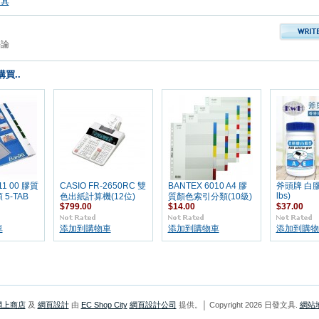
文具
評論
買..
11 00 膠質
CASIO FR-2650RC 雙
BANTEX 6010 A4 膠
斧頭牌 白膠漿
lbs)
5-TAB
色出紙計算機(12位)
質顏色索引分類(10級)
$799.00
$14.00
$37.00
車
添加到購物車
添加到購物車
添加到購物
網上商店
及
網頁設計
由
EC Shop City
網頁設計公司
提供。│ Copyright 2026 日發文具.
網站