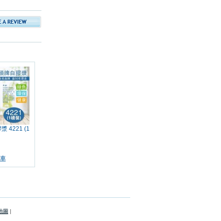
 4221 (1
車
地圖
|