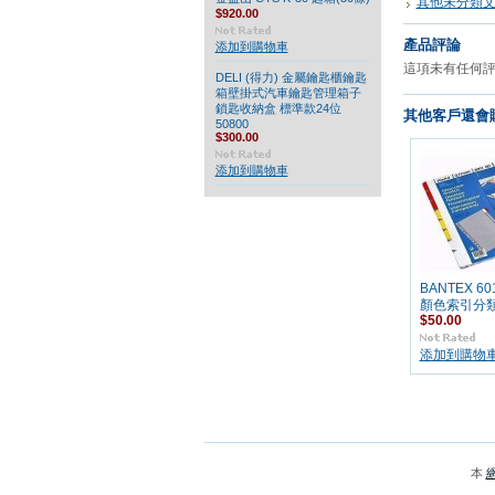
其他未分類
$920.00
產品評論
添加到購物車
這項未有任何
DELI (得力) 金屬鑰匙櫃鑰匙
箱壁掛式汽車鑰匙管理箱子
鎖匙收納盒 標準款24位
其他客戶還會購
50800
$300.00
添加到購物車
BANTEX 60
顏色索引分類 
$50.00
添加到購物
本