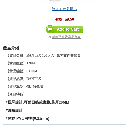
放大 / 更多圖片
價格:
$9.50
or
新增至喜愛產品列表
產品介紹
【貨品名稱】BANTEX 12014 A4 風琴文件套加頁
【貨品型號】12014
【貨品編號】CH004
【貨品品牌】
BANTEX
【貨品單位】個, 50個/盒
【產品特點】
#風琴設計,可放目錄或書籍,最厚20MM
#
圓角設計
#軟物 PVC 物料(0.13mm)