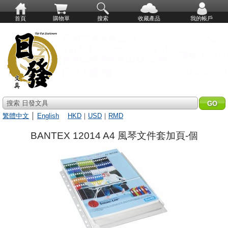
首頁
購物單
搜索
收藏產品
我的帳戶
搜索 日發文具
繁體中文
│
English
HKD
｜
USD
｜
RMD
BANTEX 12014 A4 風琴文件套加頁-個