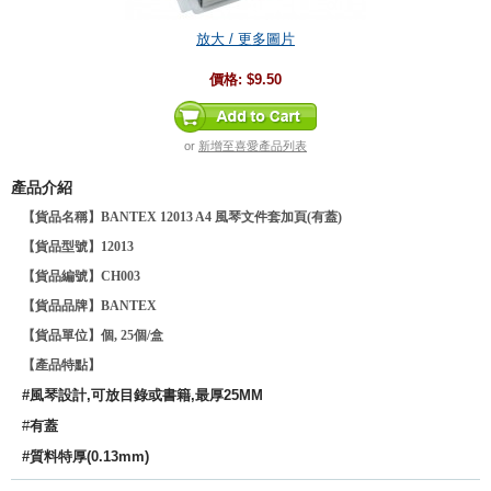
放大 / 更多圖片
價格:
$9.50
or
新增至喜愛產品列表
產品介紹
【貨品名稱】BANTEX 12013 A4 風琴文件套加頁(有蓋)
【貨品型號】12013
【貨品編號】CH003
【貨品品牌】
BANTEX
【貨品單位】個, 25個/盒
【產品特點】
#風琴設計,可放目錄或書籍,最厚25MM
#
有蓋
#質料特厚(0.13mm)