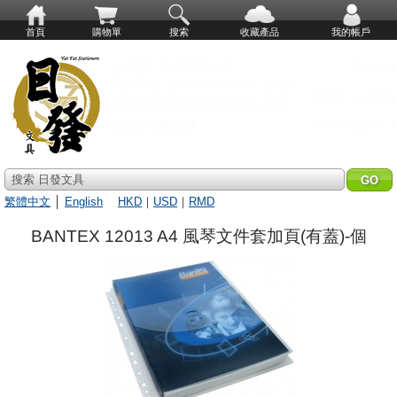
首頁
購物單
搜索
收藏產品
我的帳戶
搜索 日發文具
繁體中文
│
English
HKD
｜
USD
｜
RMD
BANTEX 12013 A4 風琴文件套加頁(有蓋)-個