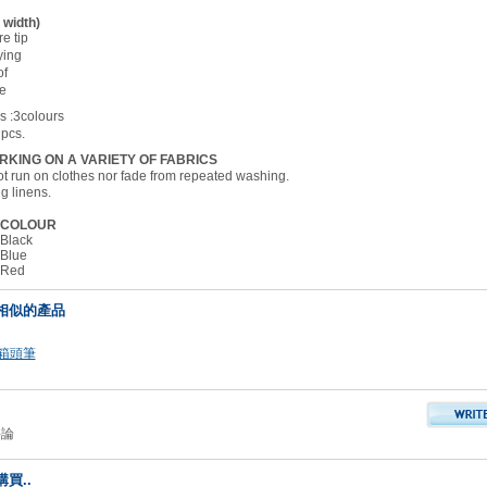
 width)
re tip
ying
of
le
s :3colours
 pcs.
RKING ON A VARIETY OF FABRICS
t run on clothes nor fade from repeated washing.
g linens.
COLOUR
Black
Blue
Red
相似的產品
箱頭筆
評論
買..