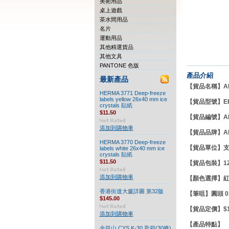
美術用品
桌上遊戲
茶水間用品
名片
運動用品
其他精選貨品
其他文具
PANTONE 色版
產品介紹
最新產品
【貨品名稱】ART
HERMA 3771 Deep-freeze
labels yellow 26x40 mm ice
【貨品型號】EK
crystals 貼紙
$11.50
【貨品編號】AD
添加到購物車
【貨品品牌】
A
HERMA 3770 Deep-freeze
【貨品單位】
labels white 26x40 mm ice
crystals 貼紙
$11.50
【貨品包裝】12
添加到購物車
【顏色選擇】紅
香港街道大廈詳圖 第32版
【筆咀】圓頭
0
$145.00
【貨品定價】$14
添加到購物車
【產品特點】
金益山 CYS K-30 匙箱(30條)