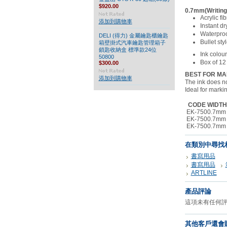
$920.00
0.7mm(Writing
Acrylic fib
添加到購物車
Instant dr
Waterpro
DELI (得力) 金屬鑰匙櫃鑰匙
Bullet sty
箱壁掛式汽車鑰匙管理箱子
鎖匙收納盒 標準款24位
Ink colour
50800
Box of 12
$300.00
BEST FOR MA
添加到購物車
The ink does no
Ideal for markin
CODE
WIDTH
EK-750
0.7mm
EK-750
0.7mm
EK-750
0.7mm
在類別中尋找
書寫用品
書寫用品
ARTLINE
產品評論
這項未有任何
其他客戶還會購