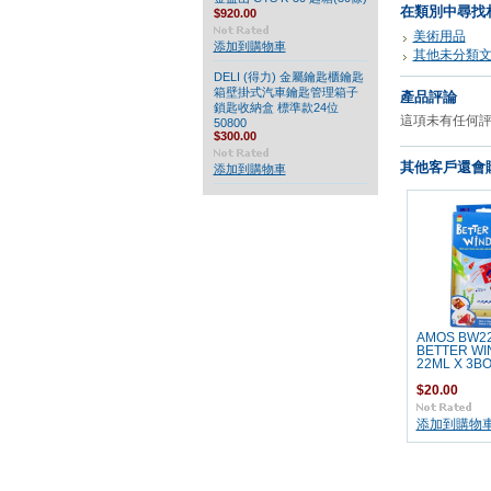
在類別中尋找
$920.00
美術用品
添加到購物車
其他未分類
DELI (得力) 金屬鑰匙櫃鑰匙
箱壁掛式汽車鑰匙管理箱子
產品評論
鎖匙收納盒 標準款24位
這項未有任何
50800
$300.00
其他客戶還會購
添加到購物車
AMOS BW22
BETTER W
22ML X 3B
$20.00
添加到購物