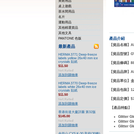
美術用品
桌上遊戲
茶水間用品
名片
運動用品
其他精選貨品
其他文具
產品介紹
PANTONE 色版
【貨品名稱】AMOS
最新產品
【貨品型號】
G
HERMA 3771 Deep-freeze
labels yellow 26x40 mm ice
crystals 貼紙
【貨品條碼】880
$11.50
【貨品品牌】
A
添加到購物車
【貨品單位】
HERMA 3770 Deep-freeze
labels white 26x40 mm ice
【貨品包裝】12
crystals 貼紙
$11.50
【貨品定價】$70
添加到購物車
【產品特點】
香港街道大廈詳圖 第32版
$145.00
Glitter G
Glitter G
添加到購物車
Glitter G
金益山 CYS K-30 匙箱(30條)