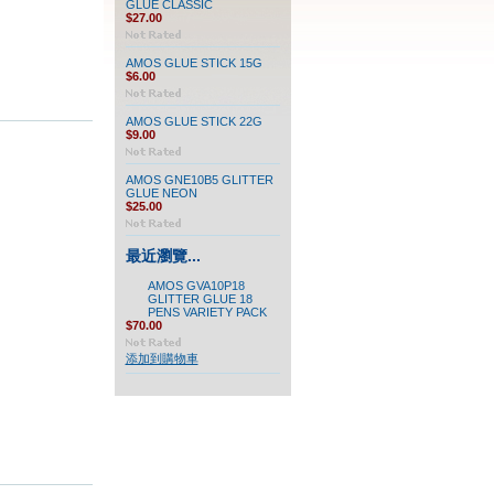
GLUE CLASSIC
$27.00
AMOS GLUE STICK 15G
$6.00
AMOS GLUE STICK 22G
$9.00
AMOS GNE10B5 GLITTER
GLUE NEON
$25.00
最近瀏覽...
AMOS GVA10P18
GLITTER GLUE 18
PENS VARIETY PACK
$70.00
添加到購物車