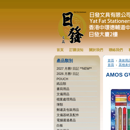
首頁
訂購須知
關於我們
聯絡我們
產品類別
首頁
美術用
首頁
其他未
2027 月曆/ 日記 **NEW**
AMOS GV
2026 月曆/ 日記
POUCH
紙品類
書寫用品
文儀用品
檔案處理用品
簿類
郵遞及包裝用品
文儀器材及配件
電腦週邊產品
白板