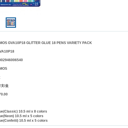
 GVA10P18 GLITTER GLUE 18 PENS VARIETY PACK
VA10P18
2946006540
MOS
盒
支/盒
.00
lue(Classic) 10.5 ml x 8 colors
lue(Neon) 10.5 ml x 5 colors
lue(Confetti) 10.5 ml x 5 colors