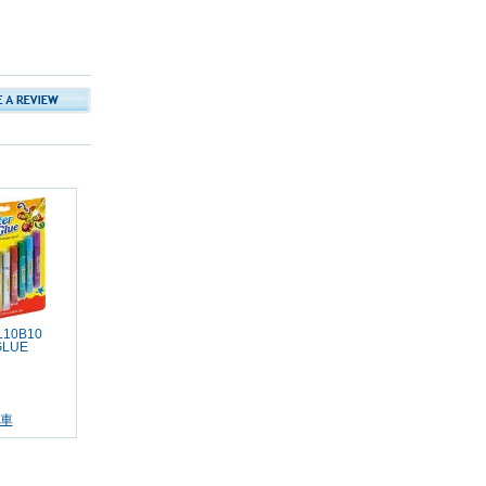
L10B10
GLUE
車