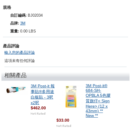
規格
自訂編碼:
BJ02034
品牌:
3M
重量:
0.00 LBS
產品評論
輸入您的產品評論
這項未有任何評論
相關產品
3M Post-it®
3M Post-it 報
684-SH-
事貼®多用途
OPBLA 5色膠
白板貼 - 3呎
質旗仔< Sign
x2呎
Here> (12 x
$462.00
43mm) **
New **
$33.00