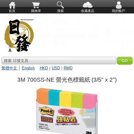
首頁
購物單
搜索
收藏產品
我的帳戶
搜索 日發文具
繁體中文
│
English
HKD
｜
USD
｜
RMD
3M 700SS-NE 螢光色標籤紙 (3/5" x 2")